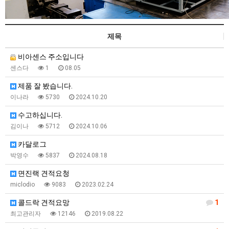
제목
비아센스 주소입니다
센스다
1
08.05
제품 잘 봤습니다.
이나라
5730
2024.10.20
수고하십니다.
김이나
5712
2024.10.06
카달로그
박영수
5837
2024.08.18
면진랙 견적요청
miclodio
9083
2023.02.24
콜드락 견적요망
1
최고관리자
12146
2019.08.22