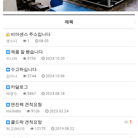
제목
비아센스 주소입니다
센스다
1
08.05
제품 잘 봤습니다.
이나라
5756
2024.10.20
수고하십니다.
김이나
5744
2024.10.06
카달로그
박영수
5867
2024.08.18
면진랙 견적요청
miclodio
9126
2023.02.24
콜드락 견적요망
1
최고관리자
12175
2019.08.22