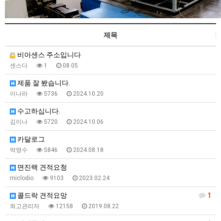
제목
비아센스 주소입니다
센스다
1
08.05
제품 잘 봤습니다.
이나라
5736
2024.10.20
수고하십니다.
김이나
5720
2024.10.06
카달로그
박영수
5846
2024.08.18
면진랙 견적요청
miclodio
9103
2023.02.24
콜드락 견적요망
1
최고관리자
12158
2019.08.22