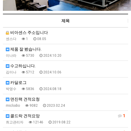
제목
비아센스 주소입니다
센스다
1
08.05
제품 잘 봤습니다.
이나라
5730
2024.10.20
수고하십니다.
김이나
5712
2024.10.06
카달로그
박영수
5836
2024.08.18
면진랙 견적요청
miclodio
9082
2023.02.24
콜드락 견적요망
1
최고관리자
12146
2019.08.22