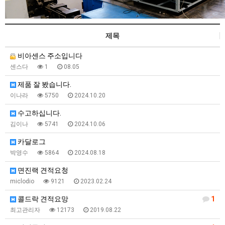
제목
비아센스 주소입니다
센스다
1
08.05
제품 잘 봤습니다.
이나라
5750
2024.10.20
수고하십니다.
김이나
5741
2024.10.06
카달로그
박영수
5864
2024.08.18
면진랙 견적요청
miclodio
9121
2023.02.24
콜드락 견적요망
1
최고관리자
12173
2019.08.22