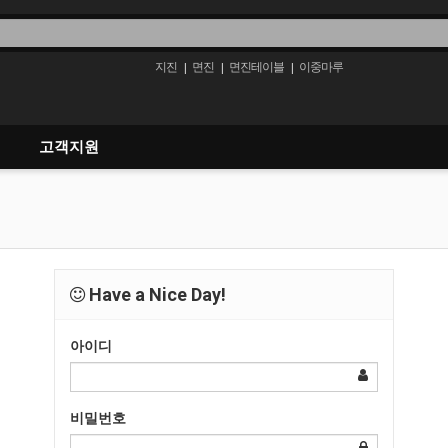
지진
면진
면진테이블
이중마루
|
|
|
고객지원
Have a Nice Day!
아이디
비밀번호