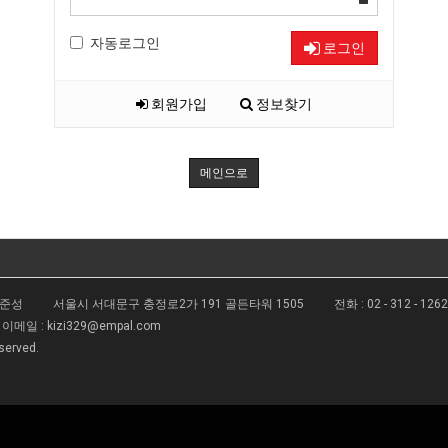
자동로그인
로그인
회원가입
정보찾기
메인으로
김준성
서울시 서대문구 충정로2가 191 골든타워 1505
전화 :
02 - 312 - 126
이메일 :
kizi329@empal.com
eserved.