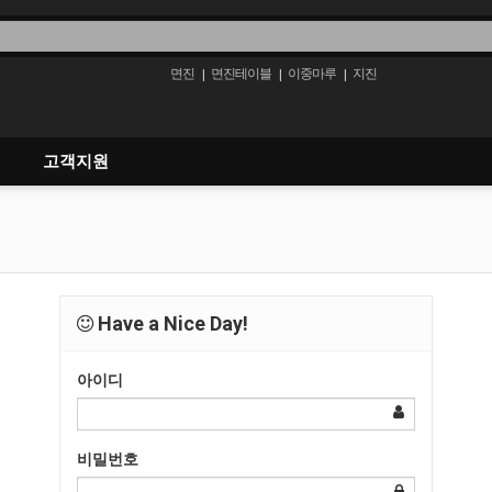
면진
면진테이블
이중마루
지진
|
|
|
고객지원
Have a Nice Day!
아이디
비밀번호