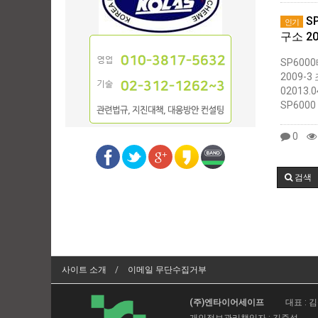
S
인기
구소 20
SP60
2009-3
02013.
SP6000
0
검색
사이트 소개
이메일 무단수집거부
(주)엔타이어세이프
대표 : 
개인정보관리책임자 : 김준성