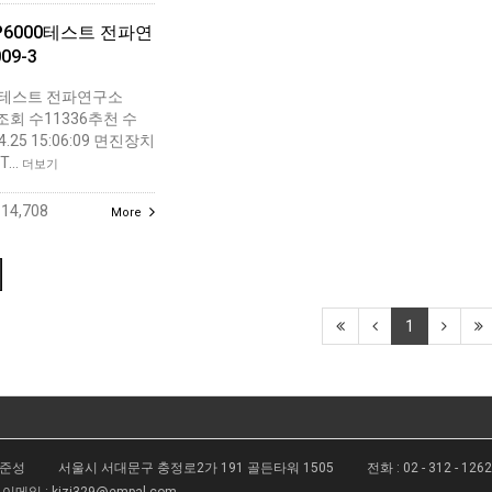
P6000테스트 전파연
09-3
00테스트 전파연구소
 조회 수11336추천 수
04.25 15:06:09 면진장치
 T…
더보기
14,708
More
1
김준성
서울시 서대문구 충정로2가 191 골든타워 1505
전화 :
02 - 312 - 126
이메일 :
kizi329@empal.com