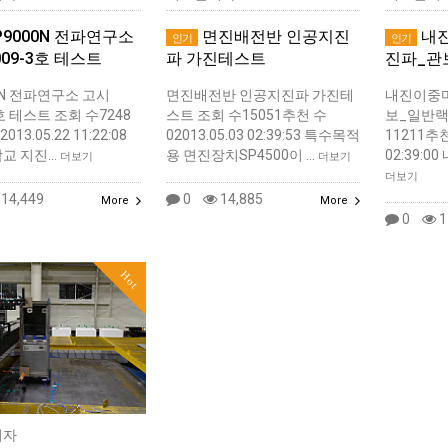
P9000N 전파연구소
면진배전반 인공지진
내
인기
인기
009-3호 테스트
파 가진테스트
진파_관
0N 전파연구소 고시
면진배전반 인공지진파 가진테
내진이중
3호 테스트 조회 수7248
스트 조회 수15051추천 수
보_일반랙
13.05.22 11:22:08
02013.05.03 02:39:53 특수목적
11211추천
교 지진…
용 면진장치SP4500이 …
02:39:0
더보기
더보기
더보기
14,449
0
14,885
More
More
0
1
Hot
리자