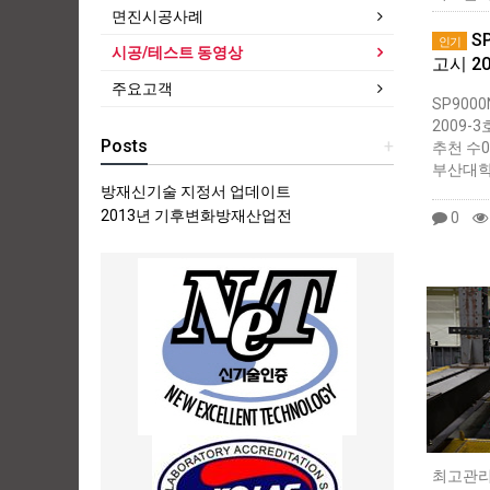
면진시공사례
S
인기
시공/테스트 동영상
고시 2
주요고객
SP900
2009-
Posts
+
추천 수020
부산대학
방재신기술 지정서 업데이트
2013년 기후변화방재산업전
0
최고관