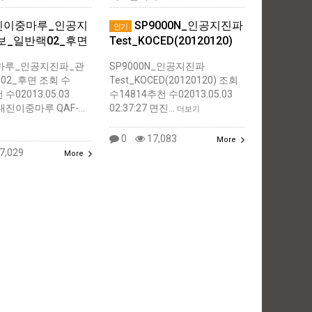
진이중마루_인공지
SP9000N_인공지진파
인기
보_일반랙02_후면
Test_KOCED(20120120)
마루_인공지진파_관
SP9000N_인공지진파
02_후면 조회 수
Test_KOCED(20120120) 조회
 수02013.05.03
수14814추천 수02013.05.03
0 내진이중마루 QAF-…
02:37:27 면진…
더보기
0
17,083
More
7,029
More