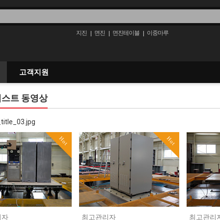
지진
면진
면진테이블
이중마루
|
|
|
고객지원
테스트 동영상
Hot
Hot
리자
최고관리자
최고관리