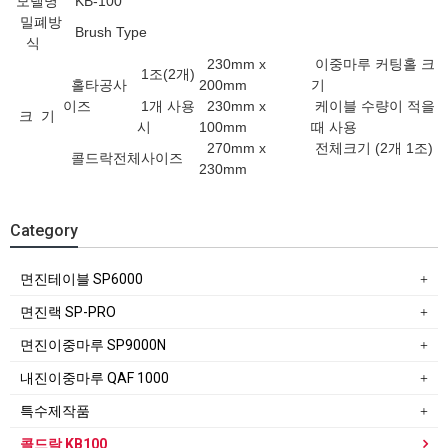
모델명
KB-100
밀폐방
Brush Type
식
230mm x
이중마루 커팅홀 크
1조(2개)
홀타공사
200mm
기
이즈
1개 사용
230mm x
케이블 수량이 적을
크 기
시
100mm
때 사용
270mm x
전체크기 (2개 1조)
콜드락전체사이즈
230mm
Category
면진테이블 SP6000
면진랙 SP-PRO
면진이중마루 SP9000N
내진이중마루 QAF 1000
특수제작품
콜드락 KB100