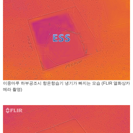
이중마루 하부공조시 항온항습기 냉기가 빠지는 모습 (FLIR 열화상카
메라 촬영)