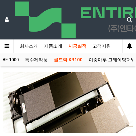
회사소개
제품소개
시공실적
고객지원
F 1000
특수제작품
콜드락 KB100
이중마루 그래이팅패널