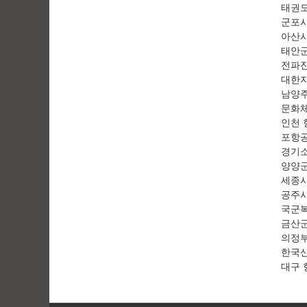
태권도
군포
아산
태안
전파
대한
남양
문화
인천
포항
경기
양양
세종
공주
국군
금산
의정
한국산
대구 