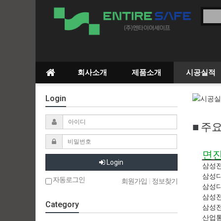
회사소개
제품소개
시공실적
Login
■
주
면진
Login
삼성전
삼성디
자동로그인
회원가입
|
정보찾기
삼성디
삼성전
Category
삼성전
산업