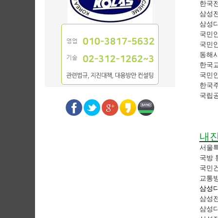
한국
삼성전
삼성디
국민안
국민
동해
한국교
국민
한국
국립
내진
서울특
국방 
국민건
교통
삼성
삼성전
삼성디