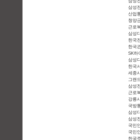
삼성전
삼성전
산업
청양
근로복
삼성디
한국전
한국관
SK하
삼성디
한국서
세종
그랜드
삼성전
근로복
강릉
국방통
삼성디
삼성전
국민안
국민
한국