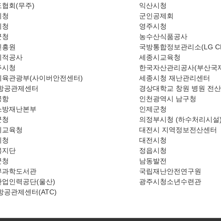
협회(무주)
익산시청
시청
군인공제회
시청
영주시청
군청
농수산식품공사
진흥원
국방통합정보관리소(LG CN
지적공사
세종시교육청
주시청
한국자산관리공사(부산국
체육관광부(사이버안전센터)
세종시청 재난관리센터
 항공관제센터
경상대학교 창원 병원 전
공항
인천광역시 남구청
소방재난본부
인제군청
군청
의정부시청 (하수처리시설
시교육청
대전시 지역정보전산센터
시청
대전시청
복지단
정읍시청
군청
남동발전
부과학도서관
국립재난안전연구원
업인력공단(울산)
광주시청소년수련관
항공관제센터(ATC)