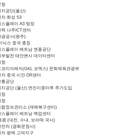
군청
지공단(울산)
자 화성 S3
스플레이 A3 탕정
력 나주ICT센터
광공사(원주)
이닉스 중국 충칭
스플레이 베트남 옌퐁공단
부발전 태안본사 데이타센터
시청
코리아레저(GKL 코엑스) 문화체육관광부
자 중국 시안 DR센터
교통공단
지공단 (울산) 면진이중마루 추가도입
시청
시청
합정보관리소 (재해복구센터)
스플레이 베트남 백업센터
레콤 (대전, 수내, 보라매 국사)
전처 (광화문청사)
자 평택 고덕지구