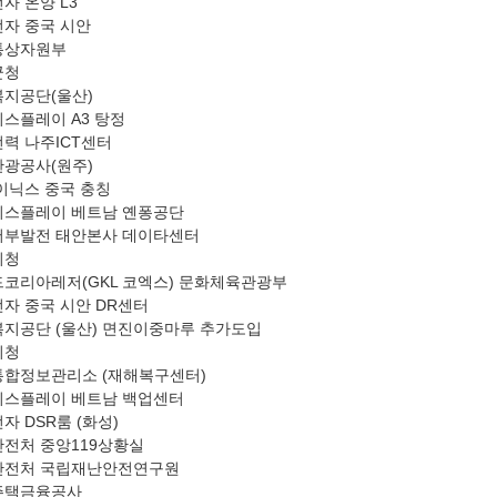
자 온양 L3
자 중국 시안
통상자원부
군청
지공단(울산)
스플레이 A3 탕정
력 나주ICT센터
광공사(원주)
이닉스 중국 충칭
스플레이 베트남 옌퐁공단
부발전 태안본사 데이타센터
시청
코리아레저(GKL 코엑스) 문화체육관광부
자 중국 시안 DR센터
지공단 (울산) 면진이중마루 추가도입
시청
합정보관리소 (재해복구센터)
스플레이 베트남 백업센터
자 DSR룸 (화성)
전처 중앙119상황실
안전처 국립재난안전연구원
주택금융공사