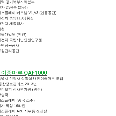
전력 경기북부지역본부
자 DSR룸 (화성)
스플레이 베트남 V1,V3 (옌퐁공단)
전처 중앙119상황실
안전처 세종청사
시청
육개발원 (진천)
안전처 국립재난안전연구원
주택금융공사
공원관리공단
이중마루 QAF1000
별시 신청사 상황실 내진이중마루 도입
통합정보관리소 2013년
강보험 심사평가원 (원주)
방송국
디스플레이
(중국 소주)
자 화성 16라인
스플레이 A2E 사무동 전산실