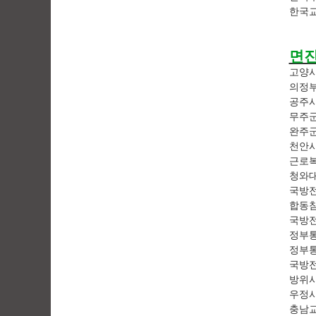
한국
면진
고양
의정
공주
무주
완주
천안
근로
청와
국방전
합동
국방
정부통
정부통
국방
방위사
우정사
충남교