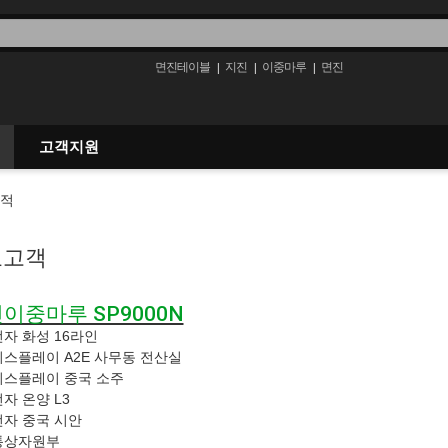
면진테이블
지진
이중마루
면진
|
|
|
고객지원
요고객
이중마루 SP9000N
자 화성 16라인
스플레이 A2E 사무동 전산실
스플레이 중국 소주
자 온양 L3
자 중국 시안
통상자원부