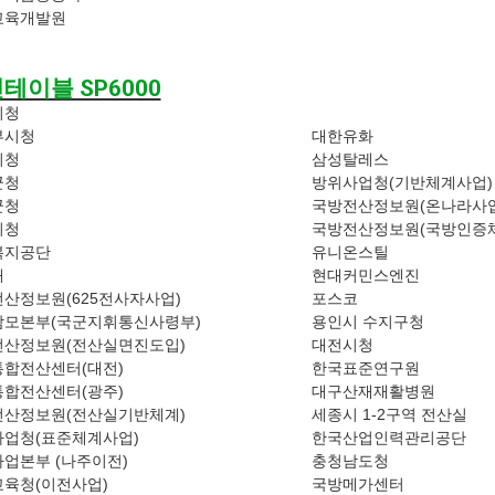
교육개발원
테이블 SP6000
시청
부시청
대한유화
시청
삼성탈레스
군청
방위사업청(기반체계사업)
군청
국방전산정보원(온나라사업
시청
국방전산정보원(국방인증
복지공단
유니온스틸
대
현대커민스엔진
산정보원(625전사자사업)
포스코
참모본부(국군지휘통신사령부)
용인시 수지구청
전산정보원(전산실면진도입)
대전시청
합전산센터(대전)
한국표준연구원
합전산센터(광주)
대구산재재활병원
전산정보원(전산실기반체계)
세종시 1-2구역 전산실
업청(표준체계사업)
한국산업인력관리공단
업본부 (나주이전)
충청남도청
육청(이전사업)
국방메가센터