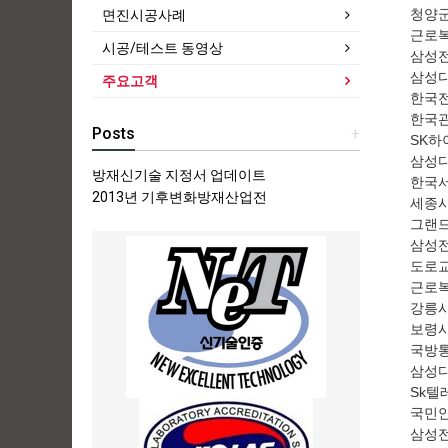
청양
면진시공사례
근로복
시공/테스트 동영상
삼성전
삼성디
주요고객
한국전
한국관
Posts
+
SK하
삼성디
방재신기술 지정서 업데이트
한국서
2013년 기후변화방재산업전
세종
그랜드
삼성전
도로
근로복
강릉
보령
국방통
삼성디
Sk텔
국민안
삼성전