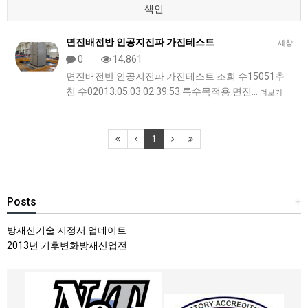
색인
면진배전반 인공지진파 가진테스트
새창
0
14,861
면진배전반 인공지진파 가진테스트 조회 수15051추
천 수02013.05.03 02:39:53 특수목적용 면진…
더보기
1
Posts
+
방재신기술 지정서 업데이트
2013년 기후변화방재산업전